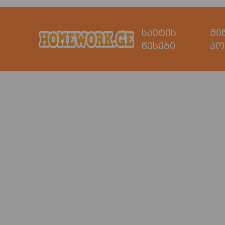
საიტის
მი
წესები
პო