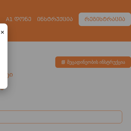
A1 დონე
ინსტრუქცია
რეგისტრაცია
×
📘 მეცადინეობის ინსტრუქცია
ქსტი
ა